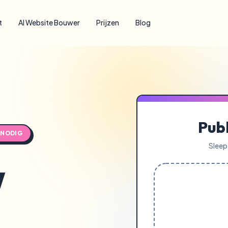
t
AI Website Bouwer
Prijzen
Blog
Pub
 NODIG
Sleep
w