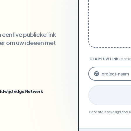
en live publieke link
ier om uw ideeën met
CLAIM UW LINK
(opti
ldwijd Edge Netwerk
Deze site is beveiligd doo