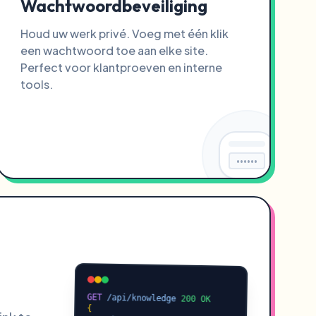
Wachtwoordbeveiliging
Houd uw werk privé. Voeg met één klik
een wachtwoord toe aan elke site.
Perfect voor klantproeven en interne
tools.
••••••
GET
/api/knowledge
200 OK
{