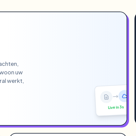
wachten,
gewoon uw
ral werkt,
Live in 3s