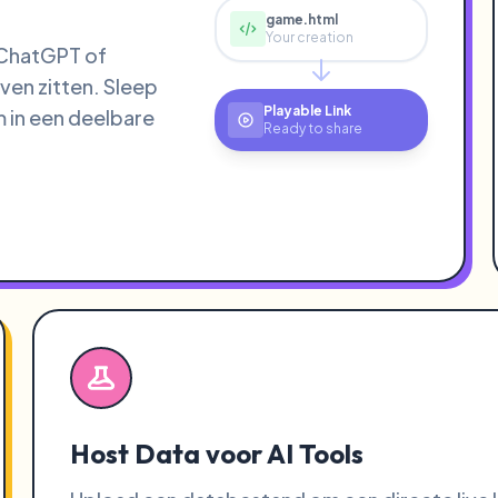
game.html
Your creation
 ChatGPT of
ven zitten. Sleep
Playable Link
 in een deelbare
Ready to share
Host Data voor AI Tools