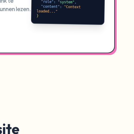
ink te
"role"
:
"system"
,
"content"
:
"Context
unnen lezen.
loaded..."
}
ite