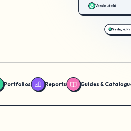
Versleuteld
Veilig & Pr
olios
Reports
Guides & Catalogues