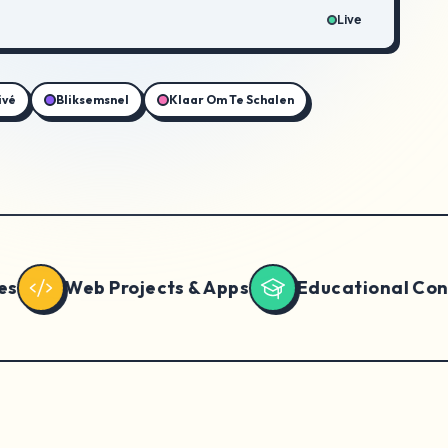
Live
ivé
Bliksemsnel
Klaar Om Te Schalen
Web Projects & Apps
Educational Content