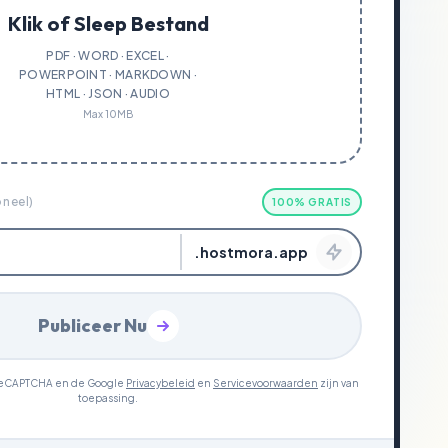
Klik of Sleep Bestand
PDF · WORD · EXCEL ·
POWERPOINT · MARKDOWN ·
HTML · JSON · AUDIO
Max 10MB
oneel)
100% GRATIS
.hostmora.app
Publiceer Nu
r reCAPTCHA en de Google
Privacybeleid
en
Servicevoorwaarden
zijn van
toepassing.