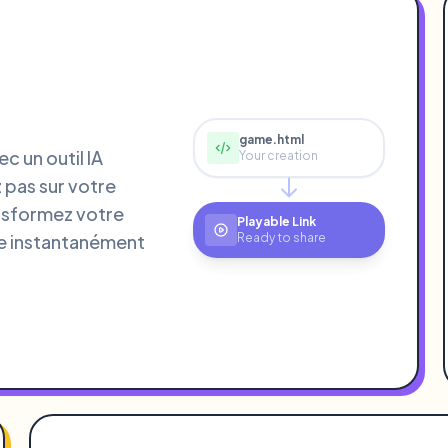
game.html
c un outil IA
Your creation
 pas sur votre
ransformez votre
Playable Link
le instantanément
Ready to share