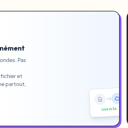
tanément
condes. Pas
fichier et
ne partout,
Live in 3s