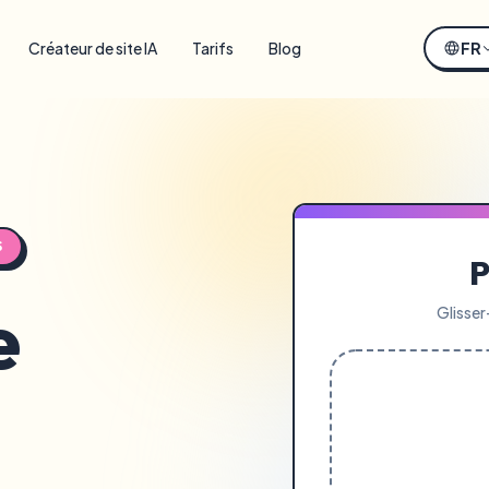
Créateur de site IA
Tarifs
Blog
FR
S
P
e
Glisse