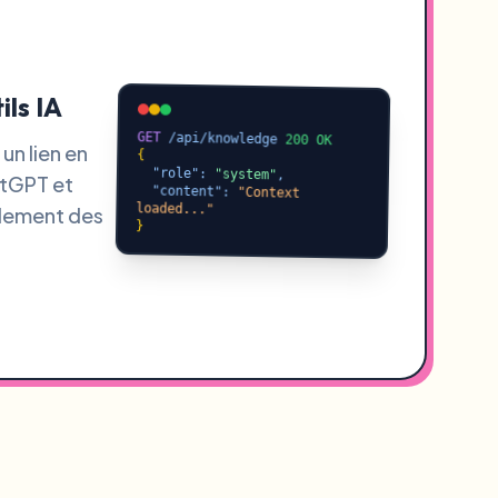
ls IA
GET
/api/knowledge
200 OK
un lien en
{
"role"
:
"system"
,
atGPT et
"content"
:
"Context
loaded..."
idement des
}