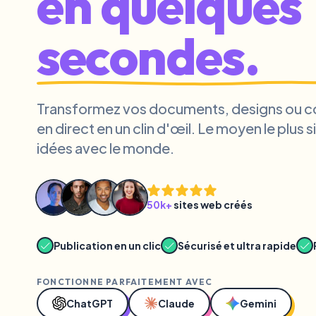
en quelques
secondes.
Transformez vos documents, designs ou cod
en direct en un clin d'œil. Le moyen le plus
idées avec le monde.
50k+
sites web créés
Publication en un clic
Sécurisé et ultra rapide
FONCTIONNE PARFAITEMENT AVEC
ChatGPT
Claude
Gemini