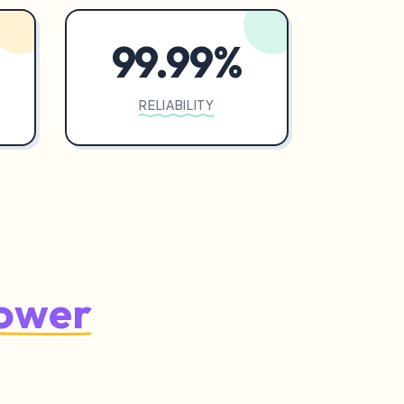
99.99%
RELIABILITY
power