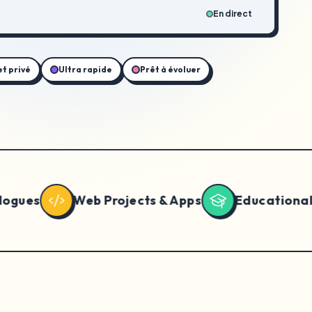
En direct
et privé
Ultra rapide
Prêt à évoluer
Web Projects & Apps
Educational Content