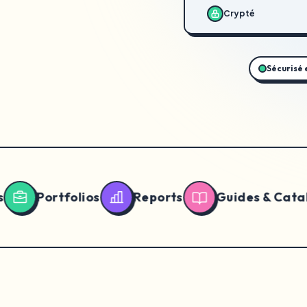
Crypté
Sécurisé 
tfolios
Reports
Guides & Catalogues